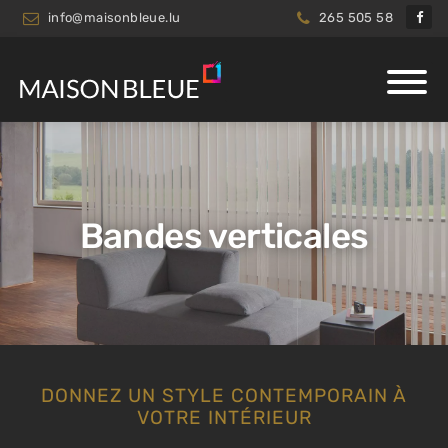
info@maisonbleue.lu
265 505 58
Bandes verticales
DONNEZ UN STYLE CONTEMPORAIN À
VOTRE INTÉRIEUR