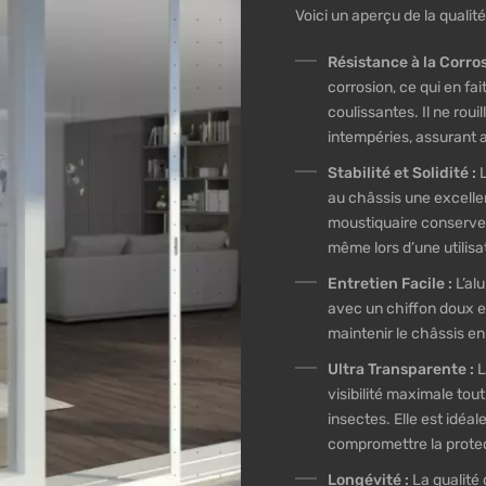
Voici un aperçu de la quali
Résistance à la Corros
corrosion, ce qui en fa
coulissantes. Il ne rou
intempéries, assurant a
Stabilité et Solidité :
L
au châssis une excellent
moustiquaire conserve 
même lors d’une utilisa
Entretien Facile :
L’alu
avec un chiffon doux e
maintenir le châssis en
Ultra Transparente :
L
visibilité maximale tou
insectes. Elle est idéa
compromettre la protec
Longévité :
La qualité 