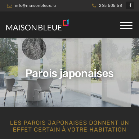
info@maisonbleue.lu
265 505 58
Parois japonaises
LES PAROIS JAPONAISES DONNENT UN
EFFET CERTAIN À VOTRE HABITATION