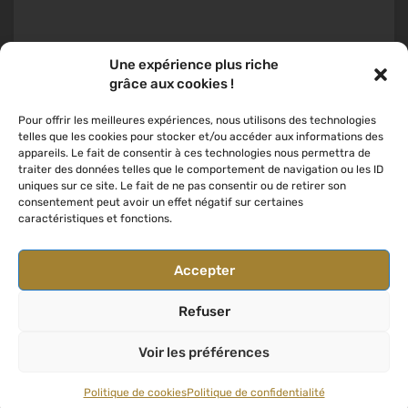
nt
Une expérience plus riche
us
grâce aux cookies !
qui
Des rideaux décoratifs à
Moustiquaires portes
ôle
Pour offrir les meilleures expériences, nous utilisons des technologies
Reckange-Sur-Mess
plissées à Luxembourg ville
telles que les cookies pour stocker et/ou accéder aux informations des
tant
appareils. Le fait de consentir à ces technologies nous permettra de
traiter des données telles que le comportement de navigation ou les ID
uniques sur ce site. Le fait de ne pas consentir ou de retirer son
consentement peut avoir un effet négatif sur certaines
caractéristiques et fonctions.
Accepter
Refuser
Voir les préférences
2022. All Rights Reserved.
Politique de cookies
Politique de confidentialité