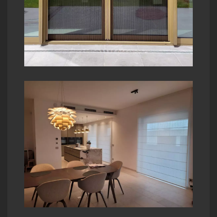
t la
nos
à
un
 à
ns