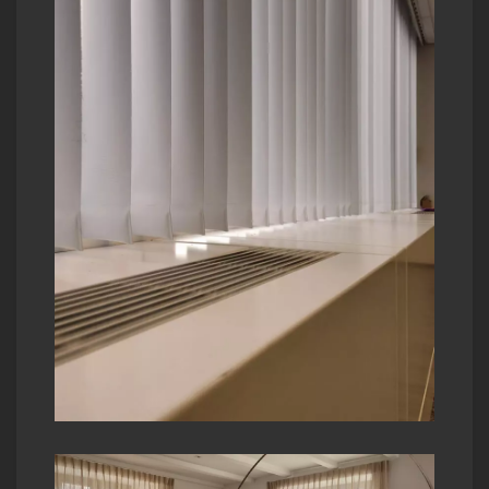
nt
tion
.
e la
,
la
ns
t
nos