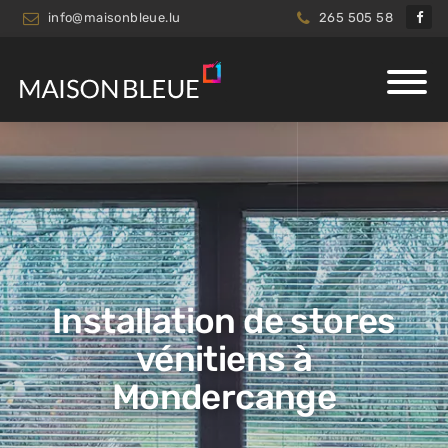
info@maisonbleue.lu
265 505 58
Installation de stores
vénitiens à
Mondercange