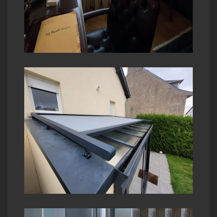
 de
on
en