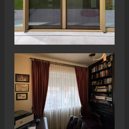
re
t la
nos
ue
es
s
ués
es
tres